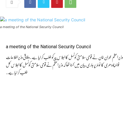
a meeting of the National Security Council
a meeting of the National Security Council
وزیر اعظم عمران خان نے قومی سلامتی کونسل کا اجلاس پیر کو طلب کر لیا ہے۔وفاقی وزیراطلاعات
فواد چودھری کا ٹوئٹر پر جاری بیان میں کہنا تھا کہ وزیراعظم نے قومی سلامتی کونسل کا اجلاس کل
طلب کر لیا ہے۔