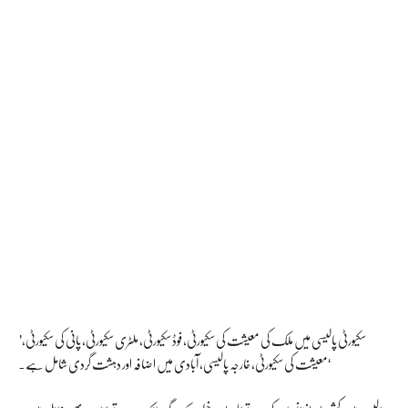
’سکیورٹی پالیسی میں ملک کی معیشت کی سکیورٹی، فوڈ سکیورٹی، ملٹری سکیورٹی، پانی کی سکیورٹی،
معیشت کی سکیورٹی، خارجہ پالیسی، آبادی میں اضافہ اور دہشت گردی شامل ہے۔‘