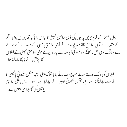
رواں مہینے کے شروع میں پارلیمان کی قومی سلامتی کمیٹی کا اجلاس بلایا گیا تھا جس میں وزیراعظم
کے مشیر برائے قومی سلامتی ڈاکٹر معید یوسف نے قومی سلامتی پالیسی کے مسودے کے حوالے
سے بریفنگ دی تھی۔سپیکر اسد قیصر کی زیر صدارت پارلیمان کے قومی سلامتی کمیٹی کے اجلاس
کا اپوزیشن نے بائیکاٹ کیا تھا۔
اجلاس کو بریفنگ دیتے ہوئے معید یوسف نے بتایا تھا کہ پہلی مرتبہ نیشنل سکیورٹی پالیسی کا
ڈرافٹ تیار کیا گیا ہے جسے نیشنل سکیورٹی ڈویژن نے تیار کیا ہے۔ مسودے میں ملکی سلامتی
پالیسی کی گائیڈ لائن شامل ہے۔