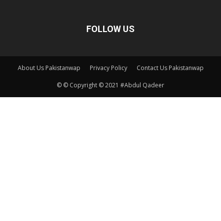
FOLLOW US
About Us Pakistanwap
Privacy Policy
Contact Us Pakistanwap
© © Copyright © 2021 #Abdul Qadeer