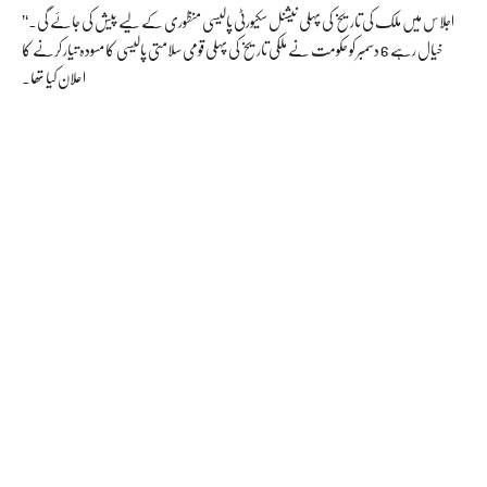
’اجلاس میں ملک کی تاریخ کی پہلی نیشنل سکیورٹی پالیسی منظوری کے لیے پیش کی جائے گی۔‘
خیال رہے 6 دسمبر کو حکومت نے ملکی تاریخ کی پہلی قومی سلامتی پالیسی کا مسودہ تیار کرنے کا
اعلان کیا تھا۔