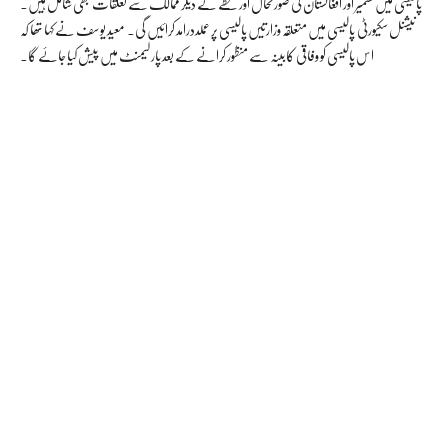
پالیسی میں کشمیر اور افغانستان کی صورتحال اور خطے کے دیگر ممالک سے تعلقات بھی شامل ہیں۔
نیشنل سکیورٹی پالیسی میں متعلقہ وزارتیں پالیسی پر عملددرامد کرائیں گی۔ معید یوسف نے کہا تھا کہ
اس پالیسی کو وفاقی کابینہ سے منظور کرانے کے بعد پارلیمنٹ میں پیش کیا جائے گا۔