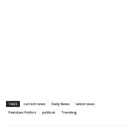
TAGS
current news
Daily News
latest news
Pakistani Politics
political
Trending