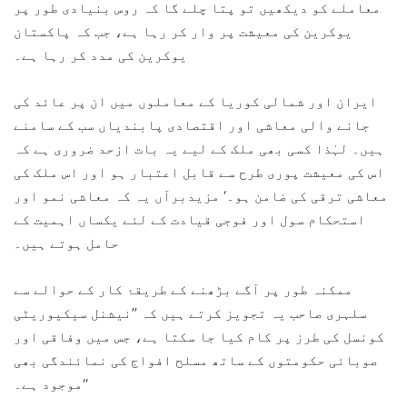
معاملے کو دیکھیں تو پتا چلے گا کہ روس بنیادی طور پر
یوکرین کی معیشت پر وار کر رہا ہے، جب کہ پاکستان
یوکرین کی مدد کر رہا ہے۔
ایران اور شمالی کوریا کے معاملوں میں ان پر عائد کی
جانے والی معاشی اور اقتصادی پابندیاں سب کے سامنے
ہیں۔ لہٰذا کسی بھی ملک کے لیے یہ بات ازحد ضروری ہے کہ
اس کی معیشت پوری طرح سے قابل اعتبار ہو اور اس ملک کی
معاشی ترقی کی ضامن ہو۔‘ مزیدبرآں یہ کہ معاشی نمو اور
استحکام سول اور فوجی قیادت کے لئے یکساں اہمیت کے
حامل ہوتے ہیں۔
ممکنہ طور پر آگے بڑھنے کے طریقۂ کار کے حوالے سے
سلہری صاحب یہ تجویز کرتے ہیں کہ ’’نیشنل سیکیوریٹی
کونسل کی طرز پر کام کیا جا سکتا ہے، جس میں وفاقی اور
صوبائی حکومتوں کے ساتھ مسلح افواج کی نمائندگی بھی
موجود ہے۔‘‘