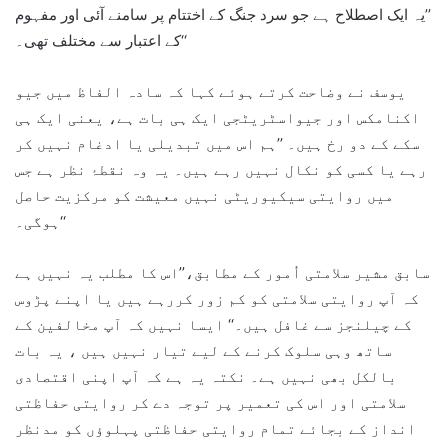
’’یہ ایک اصطلاح ہے جو سرد جنگ کے اختتام پر سامنے آئی اور مفہوم
کے اعتبار سے مختلف تھی۔‘‘
یوسف نے وضاحت کرتے ہوئے کہا کہ سادہ الفاظ میں جیو
اکنامکس اور جیواسٹریٹجی ایک ہی بات ہے، یعنی ایک ہی
سکے کے دو رخ ہیں۔ ’’ہم اس میں تبدیلی یا ادغام نہیں کر
رہے یا کسی کو نکال نہیں رہے ہیں۔ یہ وہ نقطۂ نظر ہے جس
میں روایتی سیکیوریٹی نہیں معیشت کو مرکزیت حاصل
ہوگی۔‘‘
سابق مشیر سلامتی اُمور کے مطابق،’’اس کا مطلب یہ نہیں ہے
کہ آپ روایتی سلامتی کو کم زور کررہے ہیں یا اپنے پڑوس
کے چیلنجز سے غافل ہیں۔‘‘ ایسا نہیں کہ آپ مخالفین کے
ساتھ وہی سلوک کرنے کے لیے تیار نہیں ہیں ، یہ بات
بالکل بھی نہیں ہے۔ نکتہ یہ ہے کہ آپ اپنی اقتصادی
سلامتی اور اس کی تعمیر پر توجہ دے کر روایتی حفاظتی
انداز کے بجائے تمام روایتی حفاظتی پہلوؤں کو مدنظر