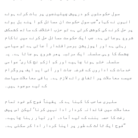
سول حکومتوں کو درپیش چیلینجوں پر بات کرتے ہوئے
انہوں نے کہا،’’جب سول حکومت ان مسائل کو ا پنے بل بوتے
پر حل کرنے کی کوشش کرتی ہے تو حزب اختلاف کے ساتھ کشمکش
شروع ہوجاتی ہے۔ جب ایک حکومت مسائل حل کرنے میں ناکام
رہتی ہے اور اپوزیشن برسراقتدار آ جاتی ہے تو سیاسی
چشمک کا وہی سلسلہ ایک مرتبہ پھر شروع ہو جاتا ہے۔ یہ
سلسلہ ختم ہونا چاہیے اور کم ازکم نج کاری‘ عوامی
خدمات کے اداروں کے قرضہ جات اور آئی ایم ایف پروگرام
جیسے معاملات پر اتفاق رائے لازم ہے۔ باقی معاملات سیاست
کے لیے موجود ہیں۔
سلہری صاحب کا کہنا ہے کہ یقیناً فوج کو خود تمام
معاملات میں قائدانہ کردار ادا نہیں کرنا‘ لیکن اس پیش
رفت کا حصہ بننے کے لیے آمادہ اور تیار رہنا چاہیے۔
فوج ایک ثالث کے طور پر اپنا کردار ادا کر سکتی ہے۔‘‘