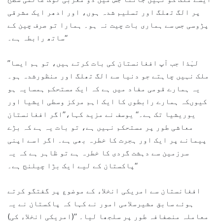
پر الگ تھلگ اور تسلیم شدہ ہوں، اور ادھر ایک مشرقی
پڑوسی جس سے ہماری بات چیت نہ ہو۔ ہمارا تو صرف چین کے
ساتھ رابطہ ہے۔‘‘
’’لہٰذا جب آپ افغانستان کی بات کرتے ہیں، تو ہم ایسا
ملک نہیں چاہتے جو دنیا سے الگ تھلگ اور منظورشدہ ہو۔
یہ ہمارے قومی مفاد میں ہے کہ ایک مستحکم ہمسایہ ہو
کیوںکہ ہمارے رابطوں کا ایک اہم مرکز وسطی ایشیا اور
یوریشیا تک ہے۔‘‘ یوسف نے مزید کہا،’’اگر افغانستان
معاشی طور پر مستحکم نہیں ہے، تو بات یہ ہے کہ بڑے
پیمانے پر ایک اور ہجرت کا خطرہ بھی ہے۔ اگر اسے اپنی
سرزمین سے دہشت گردی کا خطرہ ہے تو ظاہر ہے کہ یہ
پاکستان کے لیے ایک بڑا چیلنج ہے۔‘‘
افغانستان سے امریکی انخلاء کے موضوع پر گفتگو کرتے
ہوئے سابق مشیرسلامی امور نے کہا کہ پاکستان نے یہ
معاملہ منصفافہ طور پر سلجھا لیا۔ ’’(امریکی انخلاء کی)