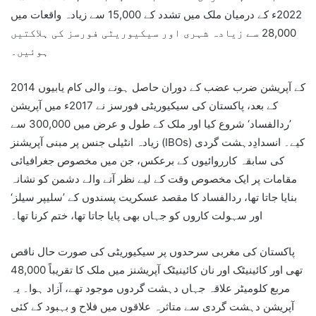
2022ء کے درمیان ملک میں تشدد کے 15,000 سے زیادہ واقعات میں
28,000 سے زیادہ شہری اور سیکیوریٹی فورسز کی ہلاکتیں
ہوئیں۔
2014 کے آپریشن ضرب عضب کے دوران حاصل ہونے والی کام یابیوں
کے بعد، پاکستان کی سیکیوریٹی فورسز نے 2017ء میں آپریشن
’ردالفساد‘ شروع کیا اور ملک کے طول و عرض میں 300,000 سے
زیادہ انٹیلی جنس پر مبنی آپریشنز (IBOs) کیے۔ انسدادِدہشت گردی
کی سابقہ کارروائیوں کے برعکس، جن میں مخصوص جغرافیائی
مقامات پر ایک مخصوص وقت کے لیے نظر آنے والے دشمن کو نشانہ
بنایا جاتا تھا، ردالفساد کا مقصد عسکریت پسندوں کے ’سلیپر سیلز‘
اور سہولت کاروں کو جہاں بھی پایا جاتا تھا، ختم کرنا تھا۔
پاکستان کی مغربی سرحدوں پر سیکیوریٹی کی صورت حال ناقص
تھی اور کائینیٹک اور نان کائینیٹک آپریشنز میں ملک کا تقریباً 48,000
مربع کلومیٹر علاقہ جہاں دہشت گردوں موجود تھے، آزاد ہوا۔ یہ
آپریشن دہشت گردی سے متاثرہ علاقوں میں فلاح و بہبود کے کئی