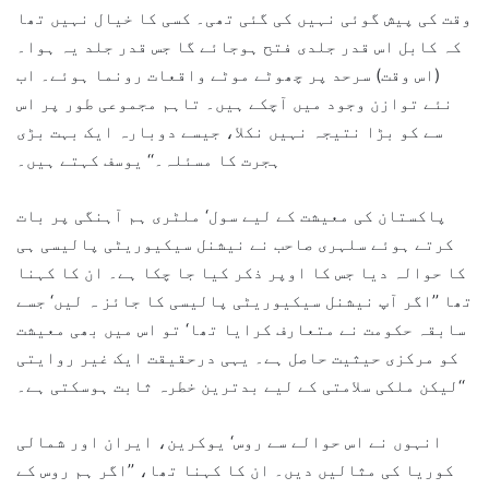
وقت کی پیش گوئی نہیں کی گئی تھی۔ کسی کا خیال نہیں تھا
کہ کابل اس قدر جلدی فتح ہوجائے گا جس قدر جلد یہ ہوا۔
(اس وقت) سرحد پر چھوٹے موٹے واقعات رونما ہوئے۔ اب
نئے توازن وجود میں آچکے ہیں۔ تاہم مجموعی طور پر اس
سے کو بڑا نتیجہ نہیں نکلا، جیسے دوبارہ ایک بہت بڑی
ہجرت کا مسئلہ۔‘‘ یوسف کہتے ہیں۔
پاکستان کی معیشت کے لیے سول‘ ملٹری ہم آہنگی پر بات
کرتے ہوئے سلہری صاحب نے نیشنل سیکیوریٹی پالیسی ہی
کا حوالہ دیا جس کا اوپر ذکر کیا جا چکا ہے۔ ان کا کہنا
تھا ’’اگر آپ نیشنل سیکیوریٹی پالیسی کا جائز ہ لیں‘ جسے
سابقہ حکومت نے متعارف کرایا تھا‘ تو اس میں بھی معیشت
کو مرکزی حیثیت حاصل ہے۔ یہی درحقیقت ایک غیر روایتی
لیکن ملکی سلامتی کے لیے بدترین خطرہ ثابت ہوسکتی ہے۔‘‘
انہوں نے اس حوالے سے روس‘ یوکرین، ایران اور شمالی
کوریا کی مثالیں دیں۔ ان کا کہنا تھا، ’’اگر ہم روس کے