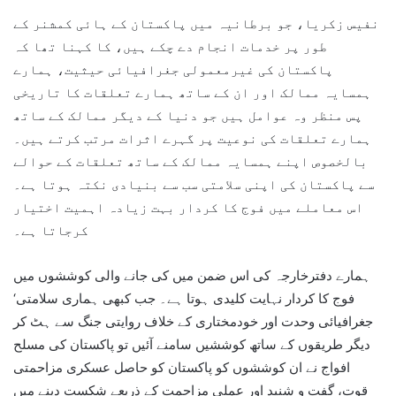
نفیس زکریا، جو برطانیہ میں پاکستان کے ہائی کمشنر کے
طور پر خدمات انجام دے چکے ہیں، کا کہنا تھا کہ
پاکستان کی غیرمعمولی جغرافیائی حیثیت، ہمارے
ہمسایہ ممالک اور ان کے ساتھ ہمارے تعلقات کا تاریخی
پس منظر وہ عوامل ہیں جو دنیا کے دیگر ممالک کے ساتھ
ہمارے تعلقات کی نوعیت پر گہرے اثرات مرتب کرتے ہیں۔
بالخصوص اپنے ہمسایہ ممالک کے ساتھ تعلقات کے حوالے
سے پاکستان کی اپنی سلامتی سب سے بنیادی نکتہ ہوتا ہے۔
اس معاملے میں فوج کا کردار بہت زیادہ اہمیت اختیار
کرجاتا ہے۔
ہمارے دفترخارجہ کی اس ضمن میں کی جانے والی کوششوں میں
فوج کا کردار نہایت کلیدی ہوتا ہے۔ جب کبھی ہماری سلامتی‘
جغرافیائی وحدت اور خودمختاری کے خلاف روایتی جنگ سے ہٹ کر
دیگر طریقوں کے ساتھ کوششیں سامنے آئیں تو پاکستان کی مسلح
افواج نے ان کوششوں کو پاکستان کو حاصل عسکری مزاحمتی
قوت، گفت و شنید اور عملی مزاحمت کے ذریعے شکست دینے میں