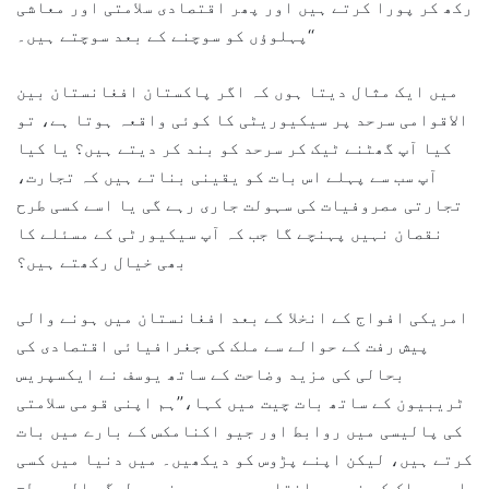
رکھ کر پورا کرتے ہیں اور پھر اقتصادی سلامتی اور معاشی
پہلوؤں کو سوچنے کے بعد سوچتے ہیں۔‘‘
میں ایک مثال دیتا ہوں کہ اگر پاکستان افغانستان بین
الاقوامی سرحد پر سیکیوریٹی کا کوئی واقعہ ہوتا ہے، تو
کیا آپ گھٹنے ٹیک کر سرحد کو بند کر دیتے ہیں؟ یا کیا
آپ سب سے پہلے اس بات کو یقینی بناتے ہیں کہ تجارت،
تجارتی مصروفیات کی سہولت جاری رہے گی یا اسے کسی طرح
نقصان نہیں پہنچے گا جب کہ آپ سیکیورٹی کے مسئلے کا
بھی خیال رکھتے ہیں؟
امریکی افواج کے انخلا کے بعد افغانستان میں ہونے والی
پیش رفت کے حوالے سے ملک کی جغرافیائی اقتصادی کی
بحالی کی مزید وضاحت کے ساتھ یوسف نے ایکسپریس
ٹریبیون کے ساتھ بات چیت میں کہا،’’ہم اپنی قومی سلامتی
کی پالیسی میں روابط اور جیو اکنامکس کے بارے میں بات
کرتے ہیں، لیکن اپنے پڑوس کو دیکھیں۔ میں دنیا میں کسی
ایسے ملک کو نہیں جانتا جس میں دو مغربی لوگ عالمی سطح