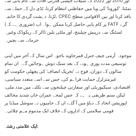
اور 2010 اور 2022 کے سیلاب جیسی قدرتی آفات سے کام یابی سے
نمٹنا، ’کورونا‘ کی وبا میں حفاظتی انتظام کرنا، ٹڈی دل کے حملے سے
لڑنا، دہشت گردی کا خاتمہ، CPEC نافذ کرنا اور بین الاقوامی سطح
پر کام یابی حاصل کرنا ممکن ہوا۔ اب (ضروری ہے کہ) FATF گرے
لسٹنگ سے درپیش چیلینج، اور ملٹی بلین ڈالر کے ریکوڈک وغیرہ
جرمانے سے بچیں۔
موجودہ آرمی چیف جنرل قمرجاوید باجوہ اس سال کے آخر میں اپنی
توسیعی مدت پوری ہونے کے بعد سبک دوش ہوجائیں گے۔ ان تمام
سالوں کے دوران، فوج نے ’تحریک انصاف‘ کی پچھلی حکومت کو
غیرمتزلزل حمایت فراہم کی، جس سے اسے متعدد سیاسی،
اقتصادی، سیکیوریٹی اور سفارتی چیلنجوں سے نکلنے میں مدد ملی،
لیکن ستم ظریفی یہ ہے کہ جس لمحے عمران خان شدید مخالف
اپوزیشن اتحاد کے دباؤ میں آ گئے، ان کے حامیوں نے سوشل میڈیا پر
قومی سلامتی کے اداروں کے خلاف ایک مذموم مہم چلائی۔
ایک علامتی رشتہ: