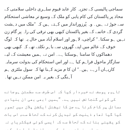
سماجی پالیسی کے تجزیہ کار عابد قیوم سلہری داخلی سلامتی کے
محاذ پر پاکستان کی کام یابی کو ملک کے وسیع تر معاشی استحکام
سے جوڑ تے ہیں۔ وہ پُرزورانداز میں کہتے ہیں کہ ’’ملک میں دہشت
گردی کے خاتمے کے بغیر پاکستان کبھی بھی ترقی کی راہ پر گام زن
نہیں ہو سکتا۔‘‘ کراچی، لاہور اور اسلام آباد میں حال یہ تھا کہ لوگ
خوف کے عالم میں اپنے گھروں سے باہر نکلتے تھے کہ کبھی بھی
دھماکوں کا سامنا ہوسکتا ہے۔ امن نے ہمیں معیشت کے لیے
سازگار ماحول فراہم کیا ہے اور اس استحکام کی بدولت سرمایہ
کاریہاں آ رہے ہیں۔‘‘ ان کا م مزید کہنا تھا کہ سول ملٹری ہم
آہنگی کے بغیر یہ امن ممکن نہیں تھا۔
تاہم، یوسف نے خبردار کیا کہ اس طرف سے مطمئن ہوجانے
کی کوئی گنجائش نہیں ہے۔ ’’ہمیں ابھی بھی ان بنیادی
مسائل پر کام کرنا ہے جن کا نیشنل ایکشن پلان میں تصور
کیا گیا تھا، ذہنیت کو تبدیل کرنے کے لحاظ سے، اس بات
کو یقینی بنانے کے لحاظ سے کہ ایسی کوئی فیکٹریاں نہ
ہوں جہاں بنیاد پرستی کو پروان چڑھایا جا سکے،