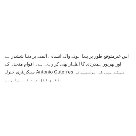
اس غیرمتوقع طور پر پیدا ہونے والے انسانی المیے پر دنیا ششدر ہے
اور بھرپور ہمدردی کا اظہار بھی کر رہی ہے۔ اقوام متحدہ کے
سیکریٹری جنرل Antonio Guterres کہتے ہیں کہ موسمیاتی
تغیر قتل عام کر رہا ہے۔