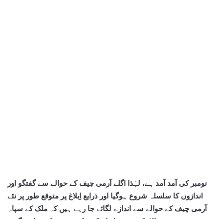
نومبر کی آمد آمد ہے، لہٰذا اگلے آرمی چیف کے حوالے سے گفتگو اور
اندازوں کا سلسلہ شروع ہوگیا اور ذرایع اِبلاغ پر متوقع طور پر نئے
آرمی چیف کے حوالے سے اندازے لگائے جا رہے ہیں کہ ملک کے سپاہ