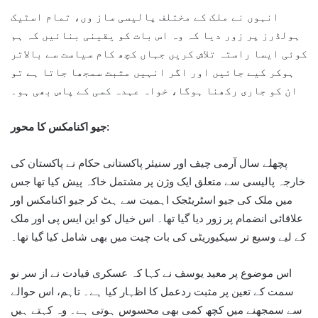
انہوں نے ملک کے مختلف پالیسی ساز وں، تمام اسٹیک
ہولڈرز پر زور دیا کہ وہ اس بات کو یقینی بنائیں کہ ہم
کوئی ایسا راستہ تلاش کریں جہاں کچھ کام سیاست سے بالاتر
ہوکر کیے جائیں اور اگر انہیں مثبت سمجھا جاتا ہے تو
ان کو جاری رکھنا ہوگا، خواہ عہدہ کسی کے پاس بھی ہو۔
جیو اکنامکس کا محور:
پچھلے سال آرمی چیف اور سنیئر پاکستانی حکام نے پاکستان کی
خارجہ پالیسی سے متعلق ایک وژن پر مشتمل خاکہ پیش کیا تھا جس
میں ملک کی جیو اسٹریٹجک اہمیت سے ہٹ کر جیو اکنامکس اور
علاقائی انضمام پر زور دیا گیا تھا۔ اس خیال کو این ایس پی اور ملک
کے لیے وسیع تر سیکیوریٹی کی بات چیت میں بھی شامل کیا گیا تھا۔
اس موضوع پر معید یوسف نے کہا کہ عسکری قیادت نے از سر نو
سمت کے تعین پر مثبت ردعمل کا اظہار کیا ہے۔ تاہم، اس حوالے
سے سمجھنے میں کچھ کمی بھی محسوس ہوتی ہے۔ وہ کہتے ہیں