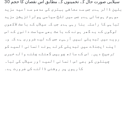
سیلابی صورت حال کے تخمینوں کے مطابق اس نقصان کا حجم 30
بلین ڈالر ہے، جس سے معاشی بہتری کی مدھم سے امید مزید
موہوم ہوجاتی ہے، جس میں تلخ سیاسی پولرائزیشن مزید
تباہی کا راستہ بنا رہی ہے، جب کہ سیلاب کے باعث لاکھوں
لوگوں کے بے گھر ہونے کے باعث بھی سیاست دانوں کے اس
رویے میں تبدیلی نہیں آرہی، جس کے لیے ضروری ہے کہ وہ
اپنے ایجنڈے میں تبدیلی کرتے ہوئے انسانی المیے کو
ترجیح دیں۔ اس کے ساتھ چوبیس گھنٹے چلنے والے خبری
چینلوں کو بھی اس انسانی المیے اور سیلاب کی تباہ
کاریوں پر روشنی ڈالنے کی ضرورت ہے۔