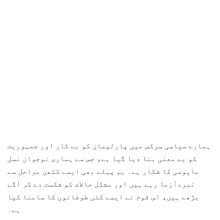
ہمارے سیاسی سرکس میں پارلیمان کو بے کار اور جمہوریت
کو بے معنی بنا دیا گیا ہے، جس سے ہماری نوجوان نسل
مایوسی کا شکار ہے۔ ہم پہلے بھی ایسے کٹھن مراحل سے
نبردآزما رہے ہیں اور مشکل حالات کو شکست دے کر آگے
بڑھے ہیں، اس قوم نے ایسے کئی طوفانوں کا سامنا کیا
ہے۔