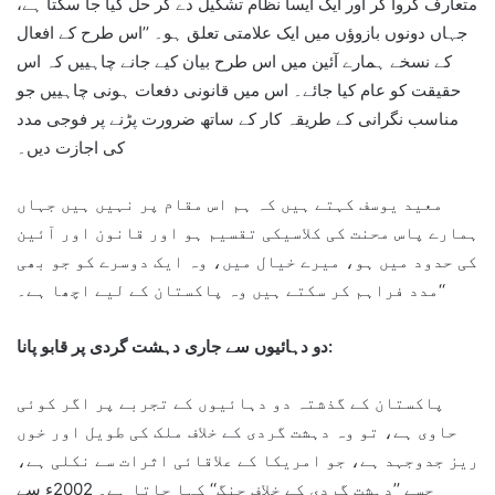
متعارف کروا کر اور ایک ایسا نظام تشکیل دے کر حل کیا جا سکتا ہے،
جہاں دونوں بازوؤں میں ایک علامتی تعلق ہو۔ ’’اس طرح کے افعال
کے نسخے ہمارے آئین میں اس طرح بیان کیے جانے چاہییں کہ اس
حقیقت کو عام کیا جائے۔ اس میں قانونی دفعات ہونی چاہییں جو
مناسب نگرانی کے طریقہ کار کے ساتھ ضرورت پڑنے پر فوجی مدد
کی اجازت دیں۔
معید یوسف کہتے ہیں کہ ہم اس مقام پر نہیں ہیں جہاں
ہمارے پاس محنت کی کلاسیکی تقسیم ہو اور قانون اور آئین
کی حدود میں ہو، میرے خیال میں، وہ ایک دوسرے کو جو بھی
مدد فراہم کر سکتے ہیں وہ پاکستان کے لیے اچھا ہے۔‘‘
دو دہائیوں سے جاری دہشت گردی پر قابو پانا:
پاکستان کے گذشتہ دو دہائیوں کے تجربے پر اگر کوئی
حاوی ہے، تو وہ دہشت گردی کے خلاف ملک کی طویل اور خوں
ریز جدوجہد ہے، جو امریکا کے علاقائی اثرات سے نکلی ہے،
جسے ’’دہشت گردی کے خلاف جنگ‘‘ کہا جاتا ہے۔ 2002ء سے