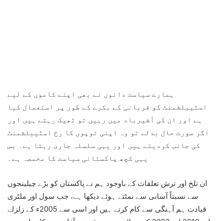
ہمارے سیاست دانوں نے بھی اپنے کاموں کے لیے
اسٹیبلشمنٹ کو قربانی کے بکرے کے طور پر استعمال کیا
ہے اور ان کی آشیرباد میں رہیں تو ٹھیک رہتے ہیں اور
اگر صورت حال بدلے تو وہ اپنی توپوں کا رخ اسٹیبلشمنٹ
کی جانب کردیتے ہیں اور یہی سلسلہ جاری رہتا ہے۔ بس
یہی کچھ پاکستانی سیاست کا مخمصہ ہے۔
ان تلخ اور ترش تعلقات کے باوجود ہم نے پاکستان کو بڑے چیلینجوں
سے نسبتاً آسانی سے نمٹتے ہوئے دیکھا ہے، جب سول اور ملٹری
قیادت ہم آہنگی سے کام کرتے ہیں اور اسی سے 2005ء کے زلزلے