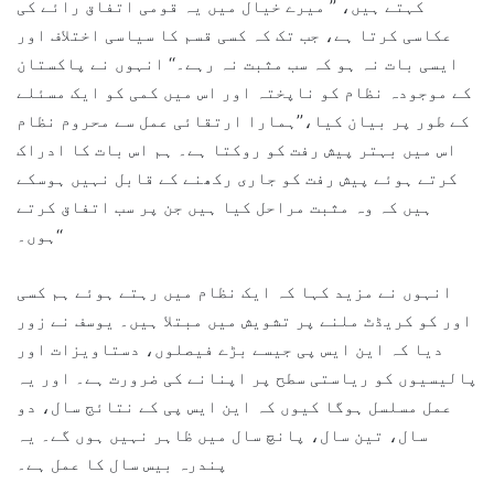
کہتے ہیں، ’’ میرے خیال میں یہ قومی اتفاق رائے کی
عکاسی کرتا ہے، جب تک کہ کسی قسم کا سیاسی اختلاف اور
ایسی بات نہ ہو کہ سب مثبت نہ رہے۔‘‘ انہوں نے پاکستان
کے موجودہ نظام کو ناپختہ اور اس میں کمی کو ایک مسئلے
کے طور پر بیان کیا،’’ہمارا ارتقائی عمل سے محروم نظام
اس میں بہتر پیش رفت کو روکتا ہے۔ ہم اس بات کا ادراک
کرتے ہوئے پیش رفت کو جاری رکھنے کے قابل نہیں ہوسکے
ہیں کہ وہ مثبت مراحل کیا ہیں جن پر سب اتفاق کرتے
ہوں۔‘‘
انہوں نے مزید کہا کہ ایک نظام میں رہتے ہوئے ہم کسی
اور کو کریڈٹ ملنے پر تشویش میں مبتلا ہیں۔ یوسف نے زور
دیا کہ این ایس پی جیسے بڑے فیصلوں، دستاویزات اور
پالیسیوں کو ریاستی سطح پر اپنانے کی ضرورت ہے۔ اور یہ
عمل مسلسل ہوگا کیوں کہ این ایس پی کے نتائج سال، دو
سال، تین سال، پانچ سال میں ظاہر نہیں ہوں گے۔ یہ
پندرہ بیس سال کا عمل ہے۔