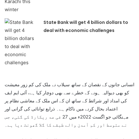
State Bank will get 4 billion dollars to
deal with economic challenges
انسانی جانوں کے نقصان کے ساتھ سیلاب نے ملک کی کم زور معیشت
کو بھی دیوالیہ ہونے کے خطرے سے بھی دوچار کیا ہے، آئی ایم ایف
کی امداد اور شرائط کے ساتھ ان کے اس ملک کے معاشی نظام پر
اعتماد بحال کرنے میں ناکام ہے۔ ذرایع توانائی کی گرانی اور
مہنگائی جو اگست 2022ء میں 27 فی صد ریکارڈ کی گئی، جس
نے متوسط اور کم آمدن والے طبقے کا گلا گھونٹ دیا ہے۔