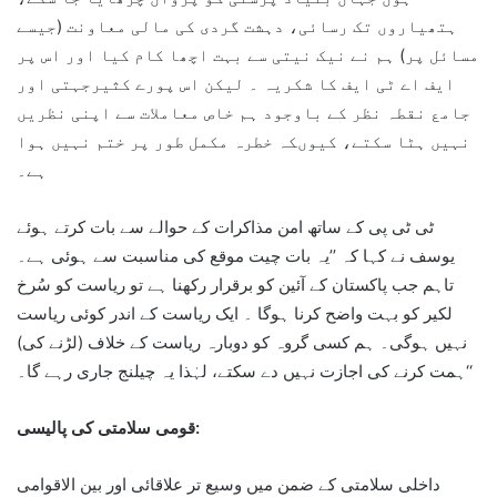
ہتھیاروں تک رسائی، دہشت گردی کی مالی معاونت (جیسے
مسائل پر) ہم نے نیک نیتی سے بہت اچھا کام کیا اور اس پر
ایف اے ٹی ایف کا شکریہ ۔ لیکن اس پورے کثیرجہتی اور
جامع نقطہ نظر کے باوجود ہم خاص معاملات سے اپنی نظریں
نہیں ہٹا سکتے، کیوںکہ خطرہ مکمل طور پر ختم نہیں ہوا
ہے۔
ٹی ٹی پی کے ساتھ امن مذاکرات کے حوالے سے بات کرتے ہوئے
یوسف نے کہا کہ ’’یہ بات چیت موقع کی مناسبت سے ہوئی ہے۔
تاہم جب پاکستان کے آئین کو برقرار رکھنا ہے تو ریاست کو سُرخ
لکیر کو بہت واضح کرنا ہوگا ۔ ایک ریاست کے اندر کوئی ریاست
نہیں ہوگی۔ ہم کسی گروہ کو دوبارہ ریاست کے خلاف (لڑنے کی)
ہمت کرنے کی اجازت نہیں دے سکتے، لہٰذا یہ چیلنج جاری رہے گا۔‘‘
قومی سلامتی کی پالیسی:
داخلی سلامتی کے ضمن میں وسیع تر علاقائی اور بین الاقوامی