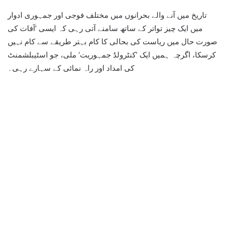
تاریخ میں آنے والے بحرانوں میں مختلف فوجی اور جمہوری ادوار
میں ایک چیز تواتر کے ساتھ سامنے آتی رہی کہ ایسی ’آفات کی
صورت حال میں ریاست کی بحالی کا کام بہتر طریقے سے کام نہیں
کرسکا، اگرچہ ہمیں ایک ’کنٹرولڈ جمہوریت‘ ملی، جو اسٹیبلشمنٹ
کی امداد اور راہ نمائی کے سہارے رہی۔