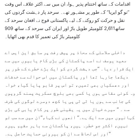
اقدامات کے ساتھ اختتام پذیر ہوا، ان میں سے اکثر علاقے اس وقت
’’نو گو ایریا‘‘ کے طور پر مشہور تھے۔ سرحد پار دہشت گردوں کی
نقل و حرکت کو روکنے کے لیے پاکستانی فوج نے افغان سرحد کے
ساتھ2,611 کلومیٹر طویل باڑ اور ایران کی سرحد کے ساتھ 909
کلومیٹر باڑ کی تعمیر کا قدم بھی اٹھایا۔
داخلی سلامتی کے محاذ پر پیش رفت پر سابق این ایس اے
معید یوسف نے اسے پاکستان کی بڑی کام یابیوں میں سے
ایک قرار دیا۔ ’’جب دہشت گردی کو ایک بڑے خطرے کے طور پر
دیکھا جارہا تھا اور پاکستان میں اس حوالے سے خدشات
اور دھمکیاں بھی تھیں، تو اس پر قابو پایا گیا، خواہ
وہ کوئی مقامی ہوں یا کسی بھی بلوچ عسکریت پسند گروپوں
کی جانب سے ہوں یا ٹی ٹی پی یا کچھ دوسرے لوگوں کی طرف
سے ۔ ’’ میرے خیال میں یہ یقینی طور پر کام یابی کی بڑی
کہانیوں میں سے ایک ہے۔‘‘ انھوں نے کہا،’’ان میں سے سب تو
نہیں، اکثر جو خطرہ ہیں، پاکستان سے باہر مقیم ہیں،
اور اس لحاظ سے ان کو بیرونی حمایت حاصل ہے۔‘‘