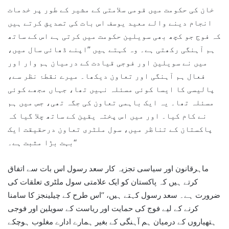
خان کی حکومت میں قومی سلامتی کے مشیر کے طور پر خدمات
انجام دینے والے معید یوسف اس بات کی تصدیق کرتے ہیں
کہ فوج جو کچھ بھی سویلین حکومت میں کرتی ہے اس کے ساتھ
ہم آہنگی رکھتی ہے۔ وہ کہتے ہیں ’’اپنے ڈھائی سال میں،
میں نے سویلین اور فوجی قیادت کے درمیان ہم وار اور
فعال ہم آہنگی اور تعاون دیکھا۔ میرے نقطۂ نظر سے،
پالیسی کا ایسا کوئی مسئلہ نہیں تھا، جہاں مجھے کوئی
مسئلہ تھا۔ یہ ایک باہمی تعاون کی جگہ تھی، جس میں ہم
نے کام کیا۔ اور میں اس پختہ یقین کے ساتھ چلا گیا کہ
پاکستان کے تناظر میں، سول ملٹری تعاون درحقیقت ایک
بہت بڑا مثبت ہے۔‘‘
ماہرقانون اور سیاسی تجزیہ کار سعد رسول اس بات سے اتفاق
کرتے ہیں کہ پاکستان کو ایک علامتی سول ملٹری تعلقات کی
ضرورت ہے۔ سعد رسول کہتے ہیں، ’’اس طرح کے چیلینجز کا سامنا
کرنے کے لیے فوج کی حمایت اور ریاست کے سویلین اور فوجی
ہتھیاروں کے درمیان ہم آہنگی کے بغیر ہمارے ادارے مغلوب ہوچکے