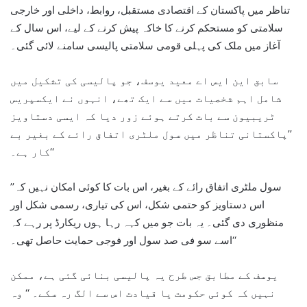
تناظر میں پاکستان کے اقتصادی مستقبل، روابط، داخلی اور خارجی
سلامتی کو مستحکم کرنے کا خاکہ پیش کرنے کے لیے، اس سال کے
آغاز میں ملک کی پہلی قومی سلامتی پالیسی سامنے لائی گئی۔
سابق این ایس اے معید یوسف، جو پالیسی کی تشکیل میں
شامل اہم شخصیات میں سے ایک تھے، انہوں نے ایکسپریس
ٹریبیون سے بات کرتے ہوئے زور دیا کہ ایسی دستاویز
’’پاکستانی تناظر میں سول ملٹری اتفاق رائے کے بغیر بے
کار ہے۔‘‘
’’سول ملٹری اتفاق رائے کے بغیر، اس بات کا کوئی امکان نہیں کہ
اس دستاویز کو حتمی شکل، اس کی تیاری، رسمی شکل اور
منظوری دی گئی۔ یہ بات جو میں کہہ رہا ہوں ریکارڈ پر رہے کہ
اسے سو فی صد سول اور فوجی حمایت حاصل تھی۔‘‘
یوسف کے مطابق جس طرح یہ پالیسی بنائی گئی ہے، ممکن
نہیں کہ کوئی حکومت یا قیادت اس سے الگ رہ سکے۔ ‘‘ وہ