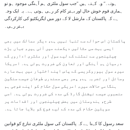
ہوتے۔‘‘ وہ کہتے ہیں ’’جب سول ملٹری ہم آہنگی موجود ہو تو
ہماری قوم خوش حال اور بہتر کام کر رہی ہوتی ہے۔ یہ ایک وجہ
ہے کہ پاکستان کے مارشل لا کے دور میں ایگزیکٹیو کی کارکردگی
بہتر رہی۔
پاکستان اس حوالے سے تنہا نہیں ہے، دیگر ممالک میں بھی
ایسی بہت سی مثالیں دیکھنے میں آتی ہیں، جہاں بڑے
چیلینجوں سے نمٹنے کے لیے سول اور ملٹری اداروں کے
درمیان ہم آہنگی اور تعاون کی ضرورت ہوتی ہے۔ امریکا
میں، سول بیوروکریسی کے پاس اپنے اختیار میں بہت سارے
وسائل اور تجربہ ہے، پھر بھی سمندری طوفان جیسے سنگین
ہنگامی حالات میں، امریکی سول حکام کو اپنے فوجی ہم
منصبوں جیسے نیشنل گارڈ کی مدد کی ضرورت ہوتی ہے۔ اسی
طرح، ہندوستان میں بعض چیلینجوں اور اقدامات پر
سویلین حکام کی مدد کے لیے فوج کو بلایا جاتا ہے۔
سعد رسول کا کہنا ہے کہ پاکستان کی سول ملٹری تنازع کو قوانین