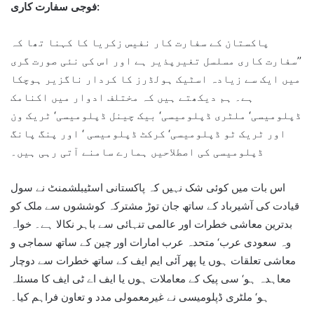
فوجی سفارت کاری:
پاکستان کے سفارت کار نفیس زکریا کا کہنا تھا کہ
’’سفارت کاری مسلسل تغیرپذیر ہے اور اس کی نئی صورت گری
میں ایک سے زیادہ اسٹیک ہولڈرز کا کردار ناگزیر ہوچکا
ہے۔ ہم دیکھتے ہیں کہ مختلف ادوار میں اکنامک
ڈپلومیسی‘ ملٹری ڈپلومیسی‘ بیک چینل ڈپلومیسی‘ ٹریک ون
اور ٹریک ٹو ڈپلومیسی‘ کرکٹ ڈپلومیسی ‘ اور پنگ پانگ
ڈپلومیسی کی اصطلاحیں ہمارے سامنے آتی رہی ہیں۔
اس بات میں کوئی شک نہیں کہ پاکستانی اسٹیبلشمنٹ نے سول
قیادت کی آشیرباد کے ساتھ جان توڑ مشترکہ کوششوں سے ملک کو
بدترین معاشی خطرات اور عالمی تنہائی سے باہر نکالا ہے۔ خواہ
وہ سعودی عرب‘ متحدہ عرب امارات اور چین کے ساتھ سماجی و
معاشی تعلقات ہوں یا پھر آئی ایم ایف کے ساتھ خطرات سے دوچار
معاہدہ ہو‘ سی پیک کے معاملات ہوں یا ایف اے ٹی ایف کا مسئلہ
ہو‘ ملٹری ڈپلومیسی نے غیرمعمولی مدد و تعاون فراہم کیا۔