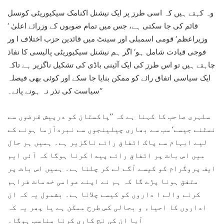
وہ کہتے ہیں کہ اسی طرز پر ایک نیشنل اکنامک سیکیوریٹی کونسل
قائم کی جا سکتی ہے، جس میں تمام صوبوں کے وزرائے اعلیٰ ‘
وزیراعظم‘ قومی اسمبلی اور سینٹ میں قائدین حزب اختلاف ا ور
فوجی قیادت شامل ہو‘ اگر ہم نیشنل سیکیوریٹی پالیسی کا نفاذ
چاہتے ہیں تو اس طرز کی ایک آئینی باڈی کی تشکیل ناگزیر ہے تاکہ
ایک سیاسی اتفاق رائے کو ممکن بنایا جا سکے اور کوئی بھی فیصلہ
سیاست کی نذر نہ ہونے پائے۔‘‘
سلہری صاحب کا کہنا ہے کہ ’’پاکستان کو درپیش قرضوں سے
نمٹنے جیسے‘ سب سے بھاری چیلینجوں سے نبردآزما ہونے کے
لیے ابہام سے پاک اتفاق رائے ناگزیر ہے۔ ہمیں ہر حال
میں اس بات پر اتفاق رائے پیدا کرنا ہوگا کہ آئی ایم
ایف پروگرام کو کیسے آگے لے کر چلنا ہے۔ ہمیں اس بات پر
متفق ہونا پڑے گا کہ ہم نے اپنے عوامی خدمات فراہم
کرنے والے ا داروں کو کیسے چلانا ہے۔ بشمول یہ کہ ان
اداروں کا احیاء و بحالی کس طرح ممکن ہے یا پھر یہ کہ
آیا ان کی نج کاری کرنا مناسب ہوگا۔